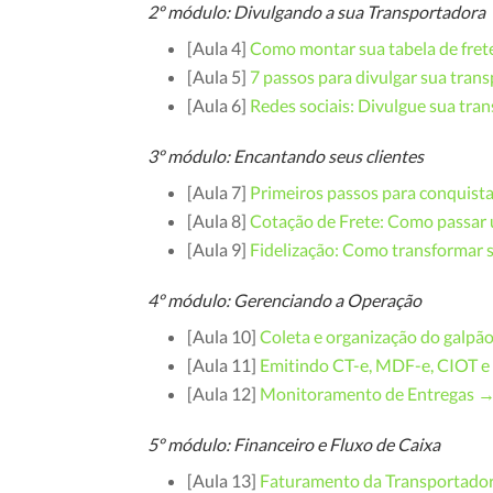
2º módulo: Divulgando a sua Transportadora
[Aula 4]
Como montar sua tabela de fre
[Aula 5]
7 passos para divulgar sua tra
[Aula 6]
Redes sociais: Divulgue sua tra
3º módulo: Encantando seus clientes
[Aula 7]
Primeiros passos para conquista
[Aula 8]
Cotação de Frete: Como passar
[Aula 9]
Fidelização: Como transformar s
4º módulo: Gerenciando a Operação
[Aula 10]
Coleta e organização do galpã
[Aula 11]
Emitindo CT-e, MDF-e, CIOT e
[Aula 12]
Monitoramento de Entregas 
5º módulo: Financeiro e Fluxo de Caixa
[Aula 13]
Faturamento da Transportado