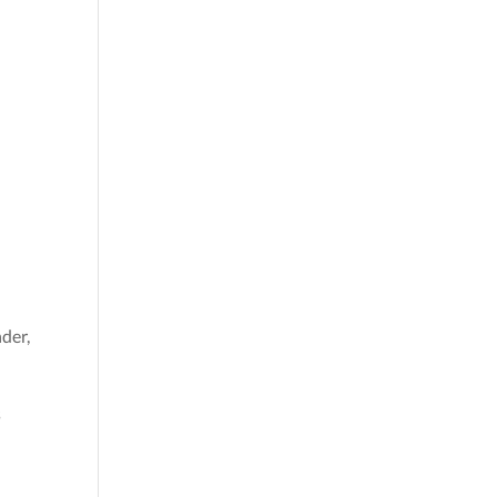
der,
s