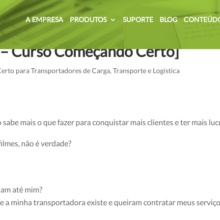
A EMPRESA
PRODUTOS
SUPORTE
BLOG
CONTEÚD
os para vender na sua
7 – Curso Começando Certo]
rto para Transportadores de Carga
,
Transporte e Logística
sabe mais o que fazer para conquistar mais clientes e ter mais luc
filmes, não é verdade?
nham até mim?
e a minha transportadora existe e queiram contratar meus serviç