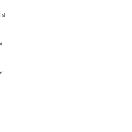
ial
ai
cer