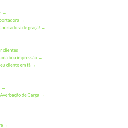
te →
nsportadora →
nsportadora de graça! →
r clientes →
 uma boa impressão →
eu cliente em fã →
o →
 Averbação de Carga →
→
ra →