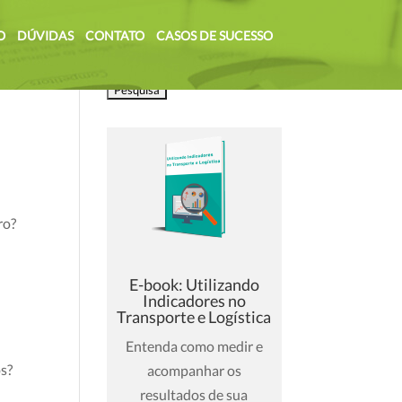
O
DÚVIDAS
CONTATO
CASOS DE SUCESSO
Pesquisar
por:
ro?
E-book: Utilizando
Indicadores no
Transporte e Logística
Entenda como medir e
os?
acompanhar os
resultados de sua