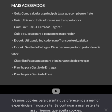
MAIS ACESSADOS
–
Guia: Como calcular as principais taxas que compõem o frete
–
Guia: Utilizando Indicadores na sua transportadora
–
Guia: Emiti um CT-e errado! E agora?
–
Guia de sucesso para o pequeno transportador
–
E-book: Utilizando Indicadores no Transporte e Logística
–
E-book: Gestão de Entregas: Dicas de ouro que todo gestor deveria
saber
–
Checklist: Passo a passo para otimizar a gestão de entregas
–
Planilha para Gestão de Entregas
–
Planilha para Gestão de Frete


Usamos cookies para garantir que oferecemos a melhor
experiência em nosso site. Se continuar a usar este site,

assumiremos que aceita cookies.