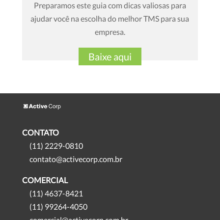
Preparamos este guia com dicas valiosas para
ajudar você na escolha do melhor TMS para sua
empresa.
Baixe aqui
CONTATO
(11) 2229-0810
contato@activecorp.com.br
COMERCIAL
(11) 4637-8421
(11) 99264-4050
comercial@activecorp.com.br