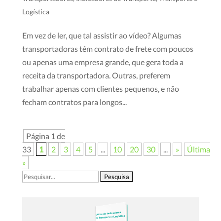
Logística
Em vez de ler, que tal assistir ao vídeo? Algumas
transportadoras têm contrato de frete com poucos
ou apenas uma empresa grande, que gera toda a
receita da transportadora. Outras, preferem
trabalhar apenas com clientes pequenos, e não
fecham contratos para longos...
Página 1 de
33
1
2
3
4
5
...
10
20
30
...
»
Última
»
Pesquisar
por: