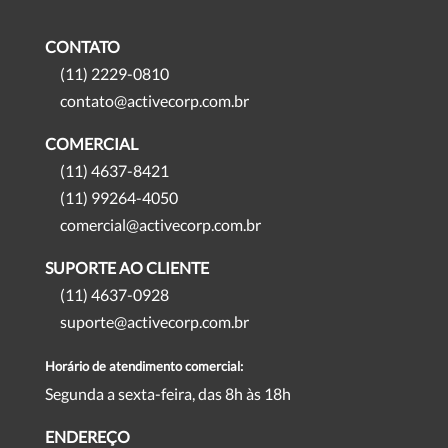
CONTATO
(11) 2229-0810
contato@activecorp.com.br
COMERCIAL
(11) 4637-8421
(11) 99264-4050
comercial@activecorp.com.br
SUPORTE AO CLIENTE
(11) 4637-0928
suporte@activecorp.com.br
Horário de atendimento comercial:
Segunda a sexta-feira, das 8h às 18h
ENDEREÇO