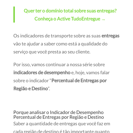
Quer ter o domínio total sobre suas entregas?
Conheça o Active TudoEntregue
→
Os indicadores de transporte sobre as suas
entregas
vão te ajudar a saber como está a qualidade do
serviço que você presta ao seu cliente.
Por isso, vamos continuar a nossa série sobre
indicadores de desempenho
e, hoje, vamos falar
sobre o indicador “
Percentual de Entregas por
Região e Destino
”.
Porque analisar o Indicador de Desempenho
Percentual de Entregas por Região e Destino
Saber a quantidade de entregas que você faz em
cada região de destino é tão importante quanto