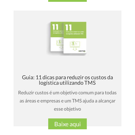
Guia: 11 dicas para reduzir os custos da
logística utilizando TMS
Reduzir custos é um objetivo comum para todas
as áreas e empresas e um TMS ajuda a alcançar
esse objetivo
Baixe aqui