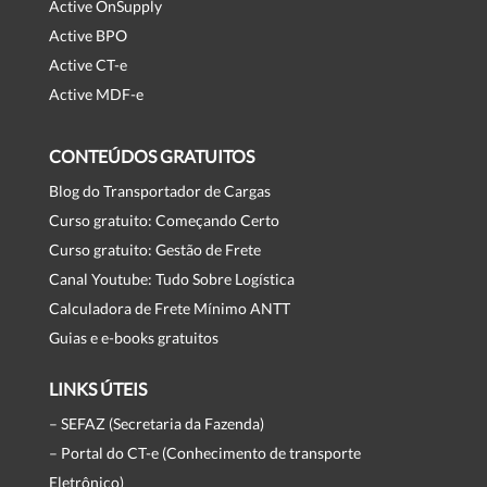
Active OnSupply
Active BPO
Active CT-e
Active MDF-e
CONTEÚDOS GRATUITOS
Blog do Transportador de Cargas
Curso gratuito: Começando Certo
Curso gratuito: Gestão de Frete
Canal Youtube: Tudo Sobre Logística
Calculadora de Frete Mínimo ANTT
Guias e e-books gratuitos
LINKS ÚTEIS
– SEFAZ (Secretaria da Fazenda)
– Portal do CT-e (Conhecimento de transporte
Eletrônico)