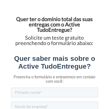
Quer ter o domínio total das suas
entregas com o Active
TudoEntregue?
Solicite um teste gratuito
preenchendo o formulário abaixo: