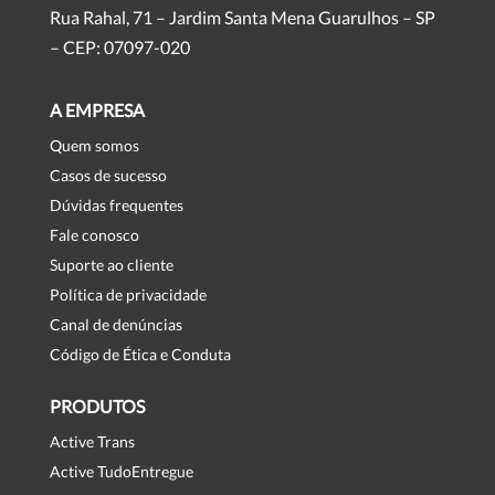
Rua Rahal, 71 – Jardim Santa Mena Guarulhos – SP
– CEP: 07097-020
A EMPRESA
Quem somos
Casos de sucesso
Dúvidas frequentes
Fale conosco
Suporte ao cliente
Política de privacidade
Canal de denúncias
Código de Ética e Conduta
PRODUTOS
Active Trans
Active TudoEntregue