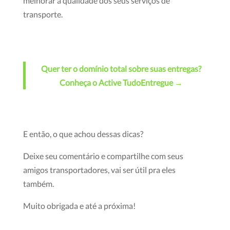
melhorar a qualidade dos seus serviços de
transporte.
Quer ter o domínio total sobre suas entregas?
Conheça o Active TudoEntregue
→
E então, o que achou dessas dicas?
Deixe seu comentário e compartilhe com seus
amigos transportadores, vai ser útil pra eles
também.
Muito obrigada e até a próxima!