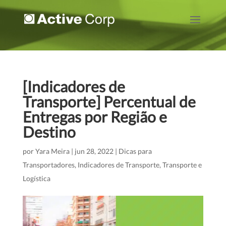
[Indicadores de
Transporte] Percentual de
Entregas por Região e
Destino
por
Yara Meira
|
jun 28, 2022
|
Dicas para
Transportadores
,
Indicadores de Transporte
,
Transporte e
Logística