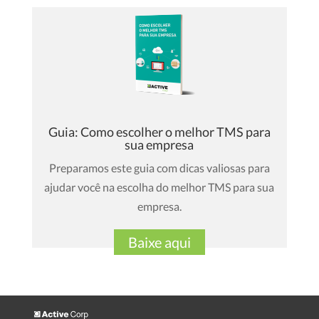
Guia: Como escolher o melhor TMS para
sua empresa
Preparamos este guia com dicas valiosas para
ajudar você na escolha do melhor TMS para sua
empresa.
Baixe aqui