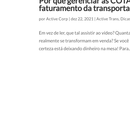
Por que gerenciar as COT
faturamento da transport
por
Active Corp
|
dez 22, 2021
|
Active Trans
,
Dica
Em vez de ler, que tal assistir ao vídeo? Qua
realmente se transformam em venda? Se você n
certeza está deixando dinheiro na mesa! Para..