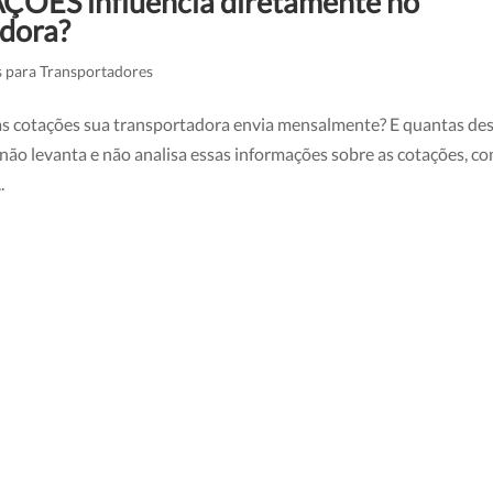
AÇÕES influencia diretamente no
adora?
s para Transportadores
ntas cotações sua transportadora envia mensalmente? E quantas de
ão levanta e não analisa essas informações sobre as cotações, c
.