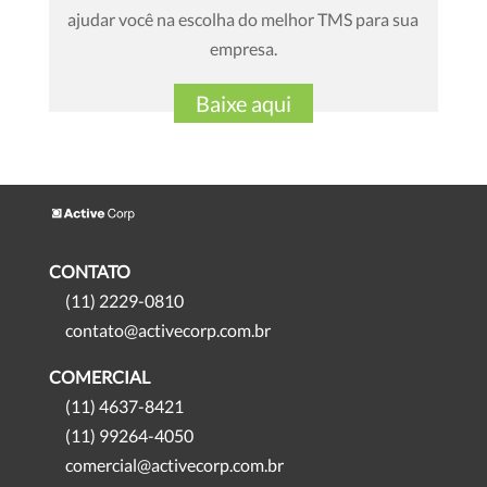
ajudar você na escolha do melhor TMS para sua
empresa.
Baixe aqui
CONTATO
(11) 2229-0810
contato@activecorp.com.br
COMERCIAL
(11) 4637-8421
(11) 99264-4050
comercial@activecorp.com.br