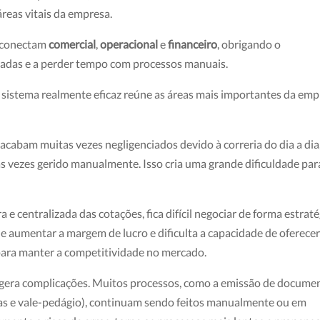
áreas vitais da empresa.
o conectam
comercial
,
operacional
e
financeiro
, obrigando o
radas e a perder tempo com processos manuais.
sistema realmente eficaz reúne as áreas mais importantes da emp
 acabam muitas vezes negligenciados devido à correria do dia a dia,
s vezes gerido manualmente. Isso cria uma grande dificuldade par
a e centralizada das cotações, fica difícil negociar de forma estrat
de aumentar a margem de lucro e dificulta a capacidade de oferece
 para manter a competitividade no mercado.
m gera complicações. Muitos processos, como a emissão de docume
gas e vale-pedágio), continuam sendo feitos manualmente ou em