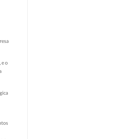
resa
 e o
a
égica
r
ntos