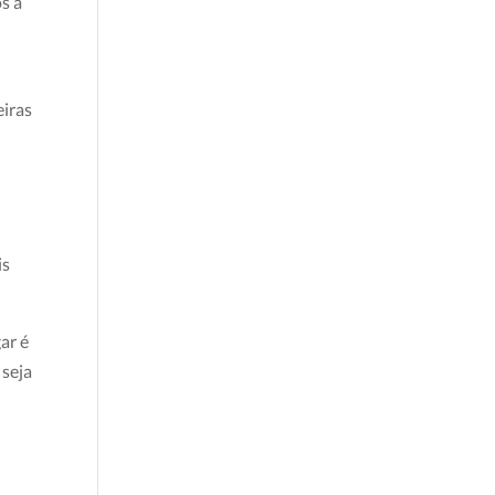
s a
eiras
is
ar é
 seja