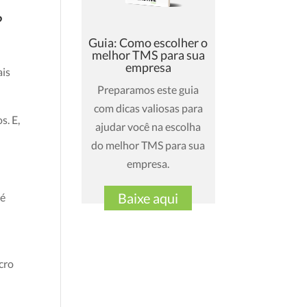
?
Guia: Como escolher o
melhor TMS para sua
empresa
ais
Preparamos este guia
com dicas valiosas para
s. E,
ajudar você na escolha
do melhor TMS para sua
empresa.
Baixe aqui
 é
cro