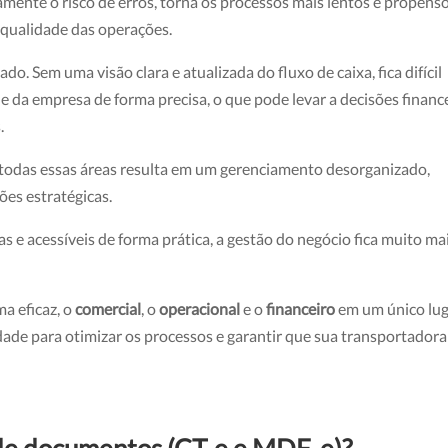
amente o risco de erros, torna os processos mais lentos e propenso
a qualidade das operações.
ado. Sem uma visão clara e atualizada do fluxo de caixa, fica difícil
ade da empresa de forma precisa, o que pode levar a decisões financ
.
 todas essas áreas resulta em um gerenciamento desorganizado,
ões estratégicas.
 e acessíveis de forma prática, a gestão do negócio fica muito ma
a eficaz, o
comercial
, o
operacional
e o
financeiro
em um único lug
ade para otimizar os processos e garantir que sua transportadora
o de documentos (CT-e e MDF-e)?