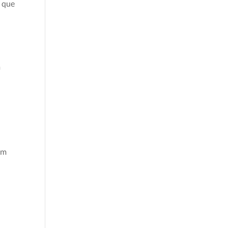
a que
m
em