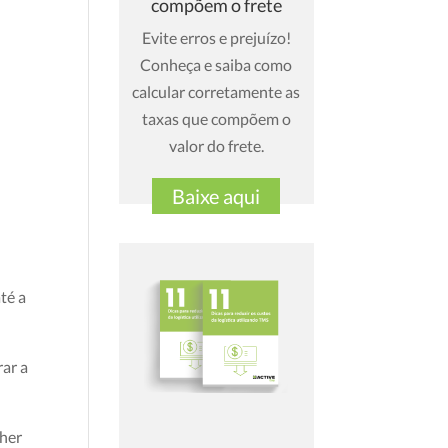
compõem o frete
Evite erros e prejuízo!
Conheça e saiba como
calcular corretamente as
taxas que compõem o
valor do frete.
Baixe aqui
té a
rar a
lher