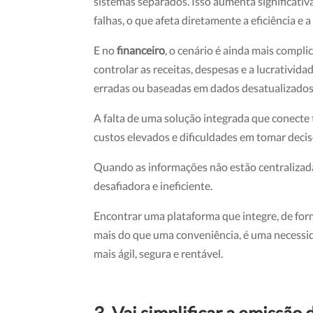
sistemas separados. Isso aumenta significativ
falhas, o que afeta diretamente a eficiência e 
E no
financeiro
, o cenário é ainda mais complic
controlar as receitas, despesas e a lucrativid
erradas ou baseadas em dados desatualizados
A falta de uma solução integrada que conecte
custos elevados e dificuldades em tomar decis
Quando as informações não estão centralizadas
desafiadora e ineficiente.
Encontrar uma plataforma que integre, de form
mais do que uma conveniência, é uma necessid
mais ágil, segura e rentável.
3. Vai simplificar a emissã