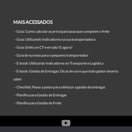
MAIS ACESSADOS
–
Guia: Como calcular as principais taxas que compõem o frete
–
Guia: Utilizando Indicadores na sua transportadora
–
Guia: Emiti um CT-e errado! E agora?
–
Guia de sucesso para o pequeno transportador
–
E-book: Utilizando Indicadores no Transporte e Logística
–
E-book: Gestão de Entregas: Dicas de ouro que todo gestor deveria
saber
–
Checklist: Passo a passo para otimizar a gestão de entregas
–
Planilha para Gestão de Entregas
–
Planilha para Gestão de Frete
