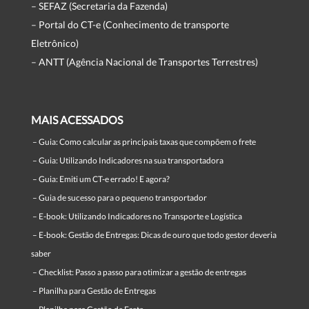
– SEFAZ (Secretaria da Fazenda)
– Portal do CT-e (Conhecimento de transporte
Eletrônico)
– ANTT (Agência Nacional de Transportes Terrestres)
MAIS ACESSADOS
–
Guia: Como calcular as principais taxas que compõem o frete
–
Guia: Utilizando Indicadores na sua transportadora
–
Guia: Emiti um CT-e errado! E agora?
–
Guia de sucesso para o pequeno transportador
–
E-book: Utilizando Indicadores no Transporte e Logística
–
E-book: Gestão de Entregas: Dicas de ouro que todo gestor deveria
saber
–
Checklist: Passo a passo para otimizar a gestão de entregas
–
Planilha para Gestão de Entregas