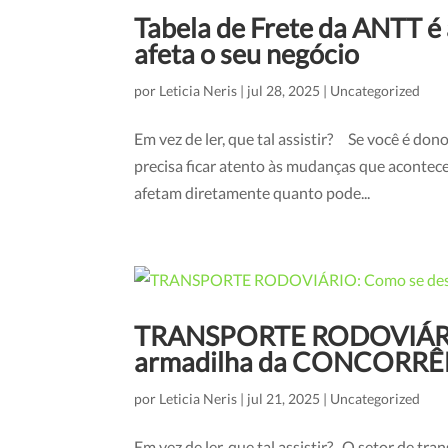
Tabela de Frete da ANTT é
afeta o seu negócio
por
Leticia Neris
|
jul 28, 2025
|
Uncategorized
Em vez de ler, que tal assistir? Se você é don
precisa ficar atento às mudanças que acontec
afetam diretamente quanto pode...
TRANSPORTE RODOVIÁRIO:
armadilha da CONCORRÊ
por
Leticia Neris
|
jul 21, 2025
|
Uncategorized
Em vez de ler, que tal assistir? O setor de tr