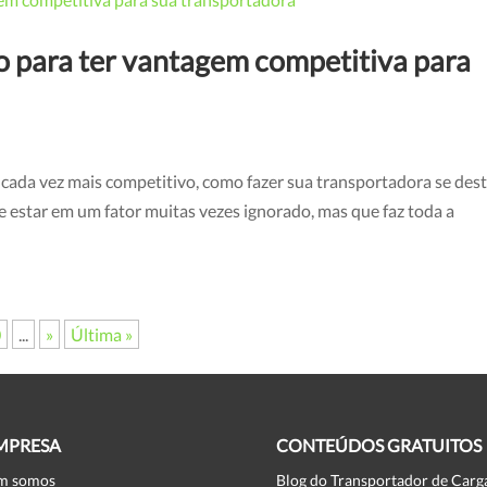
o para ter vantagem competitiva para
o cada vez mais competitivo, como fazer sua transportadora se des
e estar em um fator muitas vezes ignorado, mas que faz toda a
0
...
»
Última »
MPRESA
CONTEÚDOS GRATUITOS
m somos
Blog do Transportador de Carg