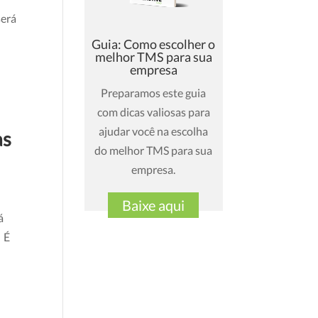
será
Guia: Como escolher o
melhor TMS para sua
empresa
Preparamos este guia
com dicas valiosas para
ajudar você na escolha
as
do melhor TMS para sua
empresa.
Baixe aqui
á
. É