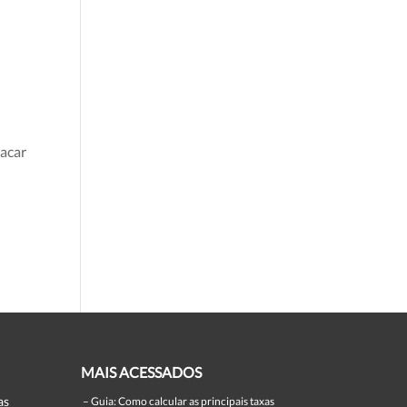
tacar
MAIS ACESSADOS
as
–
Guia: Como calcular as principais taxas