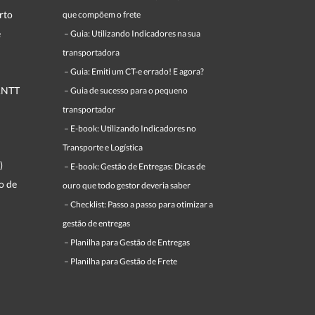
rto
que compõem o frete
e
–
Guia: Utilizando Indicadores na sua
transportadora
–
Guia: Emiti um CT-e errado! E agora?
ANTT
–
Guia de sucesso para o pequeno
transportador
–
E-book: Utilizando Indicadores no
Transporte e Logística
a)
–
E-book: Gestão de Entregas: Dicas de
o de
ouro que todo gestor deveria saber
–
Checklist: Passo a passo para otimizar a
gestão de entregas
–
Planilha para Gestão de Entregas
–
Planilha para Gestão de Frete