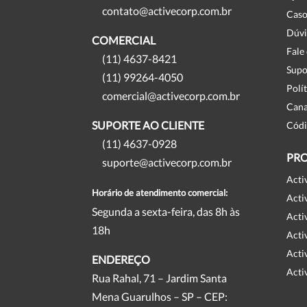
contato@activecorp.com.br
Caso
Dúvi
COMERCIAL
Fale
(11) 4637-8421
Supo
(11) 99264-4050
Polí
comercial@activecorp.com.br
Cana
SUPORTE AO CLIENTE
Códi
(11) 4637-0928
PR
suporte@activecorp.com.br
Acti
Horário de atendimento comercial:
Acti
Segunda a sexta-feira, das 8h às
Acti
18h
Acti
Acti
ENDEREÇO
Acti
Rua Rahal, 71 – Jardim Santa
Mena Guarulhos – SP – CEP: