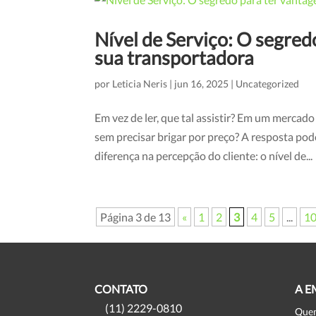
Nível de Serviço: O segred
sua transportadora
por
Leticia Neris
|
jun 16, 2025
|
Uncategorized
Em vez de ler, que tal assistir? Em um mercad
sem precisar brigar por preço? A resposta pod
diferença na percepção do cliente: o nível de...
Página 3 de 13
«
1
2
3
4
5
...
1
CONTATO
A E
(11) 2229-0810
Que