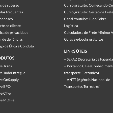
s de sucesso
Curso gratuito: Começando Ce
das frequentes
Curso gratuito: Gestão de Fret
 conosco
Canal Youtube: Tudo Sobre
rte ao cliente
Logística
tica de privacidade
Calculadora de Frete Mínimo 
l de denúncias
Guias e e-books gratuitos
go de Ética e Conduta
LINKS ÚTEIS
ODUTOS
– SEFAZ (Secretaria da Fazend
ve Trans
– Portal do CT-e (Conheciment
ve TudoEntregue
transporte Eletrônico)
ve OnSupply
– ANTT (Agência Nacional de
ve BPO
Transportes Terrestres)
ve CT-e
ve MDF-e