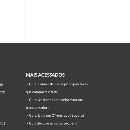
MAIS ACESSADOS
as
–
Guia: Como calcular as principais taxas
rto
que compõem o frete
e
–
Guia: Utilizando Indicadores na sua
transportadora
–
Guia: Emiti um CT-e errado! E agora?
ANTT
–
Guia de sucesso para o pequeno