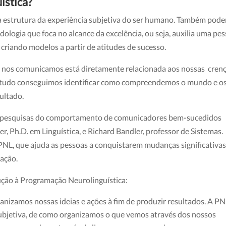
ística?
a estrutura da experiência subjetiva do ser humano. Também pod
ogia que foca no alcance da excelência, ou seja, auxilia uma pe
, criando modelos a partir de atitudes de sucesso.
 nos comunicamos está diretamente relacionada aos nossas crenç
 estudo conseguimos identificar como compreendemos o mundo e o
ultado.
 de pesquisas do comportamento de comunicadores bem-sucedidos
, Ph.D. em Linguística, e Richard Bandler, professor de Sistemas.
NL, que ajuda as pessoas a conquistarem mudanças significativas
cação.
ução à Programação Neurolinguística:
anizamos nossas ideias e ações à fim de produzir resultados. A P
subjetiva, de como organizamos o que vemos através dos nossos