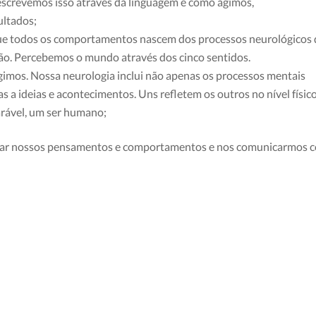
screvemos isso através da linguagem e como agimos,
ultados;
que todos os comportamentos nascem dos processos neurológicos 
sação. Percebemos o mundo através dos cinco sentidos.
mos. Nossa neurologia inclui não apenas os processos mentais
as a ideias e acontecimentos. Uns refletem os outros no nível físico
rável, um ser humano;
nar nossos pensamentos e comportamentos e nos comunicarmos 