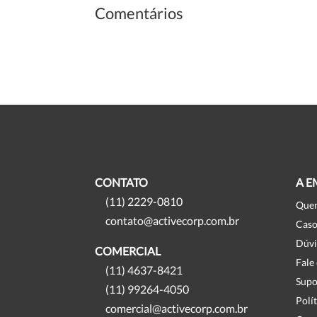
Comentários
CONTATO
A E
(11) 2229-0810
Que
contato@activecorp.com.br
Caso
Dúvi
COMERCIAL
Fale
(11) 4637-8421
Supo
(11) 99264-4050
Polí
comercial@activecorp.com.br