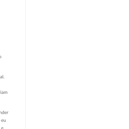
o
al.
viam
ender
e eu
 e