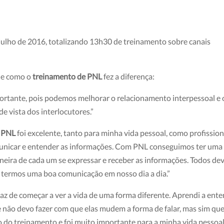
 julho de 2016, totalizando 13h30 de treinamento sobre canais
de como o
treinamento de PNL
fez a diferença:
ortante, pois podemos melhorar o relacionamento interpessoal e 
e vista dos interlocutores.”
e PNL
foi excelente, tanto para minha vida pessoal, como profission
municar e entender as informações. Com PNL conseguimos ter uma
eira de cada um se expressar e receber as informações. Todos de
e termos uma boa comunicação em nosso dia a dia.”
z de começar a ver a vida de uma forma diferente. Aprendi a ent
e não devo fazer com que elas mudem a forma de falar, mas sim qu
 do treinamento e foi muito importante para a minha vida pessoal