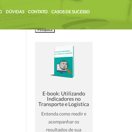
O
DÚVIDAS
CONTATO
CASOS DE SUCESSO
L
Pesquisar
por:
E-book: Utilizando
Indicadores no
Transporte e Logística
Entenda como medir e
acompanhar os
resultados de sua