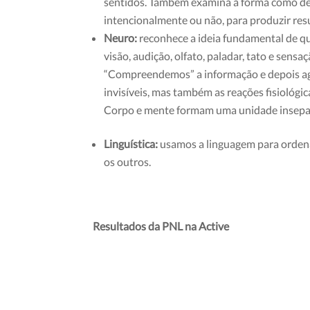
sentidos. Também examina a forma como de
intencionalmente ou não, para produzir res
Neuro:
reconhece a ideia fundamental de 
visão, audição, olfato, paladar, tato e sen
“Compreendemos” a informação e depois agi
invisíveis, mas também as reações fisiológic
Corpo e mente formam uma unidade insepa
Linguística:
usamos a linguagem para orde
os outros.
Resultados da PNL na Active