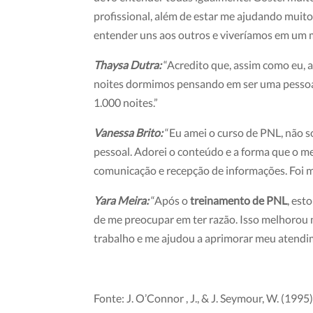
profissional, além de estar me ajudando muit
entender uns aos outros e viveríamos em um
Thaysa Dutra:
“Acredito que, assim como eu, 
noites dormimos pensando em ser uma pessoa
1.000 noites.”
Vanessa Brito:
“Eu amei o curso de PNL, não 
pessoal. Adorei o conteúdo e a forma que o 
comunicação e recepção de informações. Foi m
Yara Meira:
“Após o
treinamento de PNL
, es
de me preocupar em ter razão. Isso melhorou 
trabalho e me ajudou a aprimorar meu atendim
Fonte: J. O’Connor , J., & J. Seymour, W. (1995)