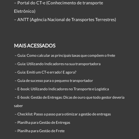
– Portal do CT-e (Conhecimento de transporte
Eletrônico)
– ANTT (Agência Nacional de Transportes Terrestres)
MAIS ACESSADOS
–
Guia: Como calcular as principais taxas que compõem o frete
–
Guia: Utilizando Indicadores na sua transportadora
–
Guia: Emiti um CT-e errado! E agora?
–
Guia de sucesso para o pequeno transportador
–
E-book: Utilizando Indicadores no Transporte e Logística
–
E-book: Gestão de Entregas: Dicas de ouro que todo gestor deveria
saber
–
Checklist: Passo a passo para otimizar a gestão de entregas
–
Planilha para Gestão de Entregas
–
Planilha para Gestão de Frete