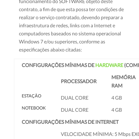
funcionamento do SOFTWARE objeto deste
contrato, a fim de que esta possa ter condições de
realizar o serviço contratado, devendo preparar a
infraestrutura de redes, links com a Internet e
computadores baseados no sistema operacional
Windows 7 e/ou superiores, conforme as
especificações abaixo citadas:
CONFIGURAÇÕES MÍNIMAS DE
HARDWARE
(COM
MEMÓRIA
PROCESSADOR
RAM
ESTAÇÃO
DUAL CORE
4 GB
NOTEBOOK
DUAL CORE
4 GB
CONFIGURAÇÕES MÍNIMAS DE INTERNET
VELOCIDADE MÍNIMA: 5 Mbps EX