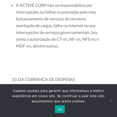
A ACTIVE CORP não se responsabiliza por
interrupções ou falhas ocasionadas pelo mau
funcionamento de serviços de terceiros,
averbação de cargas, falha na Internet ou por
interrupções de serviços governamentais, tais
como a autorização de CT-e’s, NF-e’s, NFS-e’s e
MDF-e’s, dentre outros.
DA COBRANÇA DE DESPESAS
Usamos cookies para garantir que oferecemos a melhor
experiência em nosso site. Se continuar a usar este site,
Quando aplicável, a ACTIVE CORP cobrará do
assumiremos que aceita cookies.
CLIENTE todas as despesas telefônicas, envio de
Ok
correspondências, entregas de encomendas,