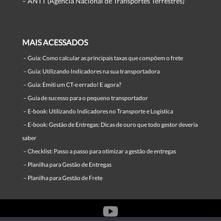
– ANTT (Agência Nacional de Transportes Terrestres)
MAIS ACESSADOS
–
Guia: Como calcular as principais taxas que compõem o frete
–
Guia: Utilizando Indicadores na sua transportadora
–
Guia: Emiti um CT-e errado! E agora?
–
Guia de sucesso para o pequeno transportador
–
E-book: Utilizando Indicadores no Transporte e Logística
–
E-book: Gestão de Entregas: Dicas de ouro que todo gestor deveria
saber
–
Checklist: Passo a passo para otimizar a gestão de entregas
–
Planilha para Gestão de Entregas
–
Planilha para Gestão de Frete
