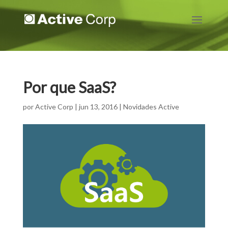
Por que SaaS?
por
Active Corp
|
jun 13, 2016
|
Novidades Active