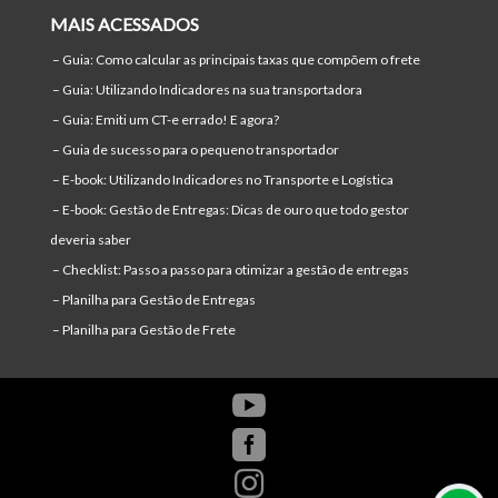
MAIS ACESSADOS
–
Guia: Como calcular as principais taxas que compõem o frete
–
Guia: Utilizando Indicadores na sua transportadora
–
Guia: Emiti um CT-e errado! E agora?
–
Guia de sucesso para o pequeno transportador
–
E-book: Utilizando Indicadores no Transporte e Logística
–
E-book: Gestão de Entregas: Dicas de ouro que todo gestor
deveria saber
–
Checklist: Passo a passo para otimizar a gestão de entregas
–
Planilha para Gestão de Entregas
–
Planilha para Gestão de Frete


