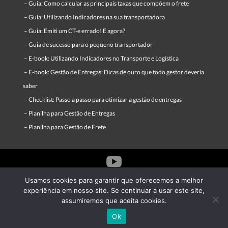
–
Guia: Como calcular as principais taxas que compõem o frete
–
Guia: Utilizando Indicadores na sua transportadora
–
Guia: Emiti um CT-e errado! E agora?
–
Guia de sucesso para o pequeno transportador
–
E-book: Utilizando Indicadores no Transporte e Logística
–
E-book: Gestão de Entregas: Dicas de ouro que todo gestor deveria
saber
–
Checklist: Passo a passo para otimizar a gestão de entregas
–
Planilha para Gestão de Entregas
–
Planilha para Gestão de Frete


Usamos cookies para garantir que oferecemos a melhor
experiência em nosso site. Se continuar a usar este site,

assumiremos que aceita cookies.

Ok