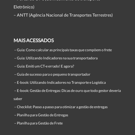
Eletrônico)
– ANTT (Agência Nacional de Transportes Terrestres)
MAIS ACESSADOS
–
Guia: Como calcular as principais taxas que compõem o frete
–
Guia: Utilizando Indicadores na sua transportadora
–
Guia: Emiti um CT-e errado! E agora?
–
Guia de sucesso para o pequeno transportador
–
E-book: Utilizando Indicadores no Transporte e Logística
–
E-book: Gestão de Entregas: Dicas de ouro que todo gestor deveria
saber
–
Checklist: Passo a passo para otimizar a gestão de entregas
–
Planilha para Gestão de Entregas
–
Planilha para Gestão de Frete